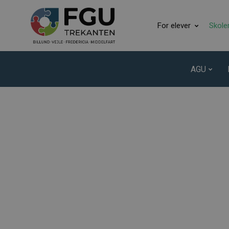
For elever
Skole
AGU