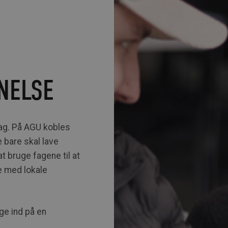
NELSE
 fag. På AGU kobles
e bare skal lave
t bruge fagene til at
e med lokale
ge ind på en
.