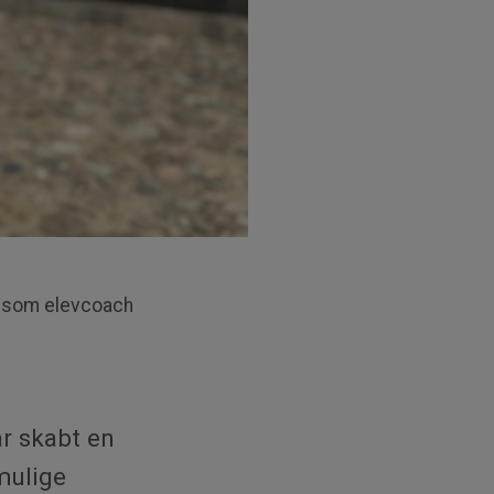
t som elevcoach
år skabt en
mulige