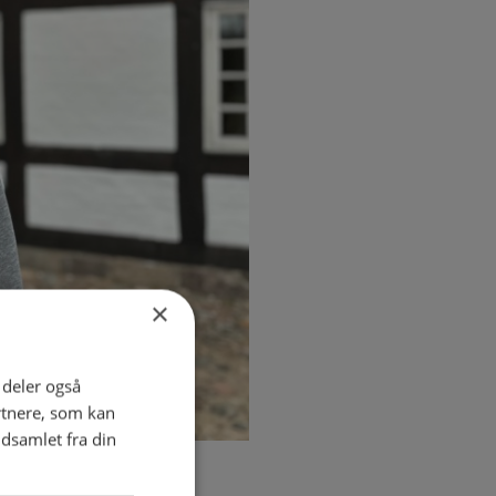
×
i deler også
rtnere, som kan
dsamlet fra din