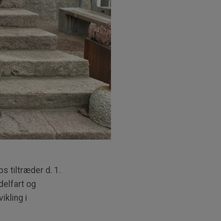
rbs
tiltræder d. 1.
delfart og
ikling i