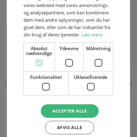
vores websted med vores annoncerings-
og analysepartnere, som kan kombinere
dem med andre oplysninger, som du har
Lene Jakobsen
givet dem, eller som de har indsamlet fra
Administrativ medarbejder
din brug af deres tjenester.
Læs mere
Administration
Absolut
Ydeevne
Målretning
Vejle - Boulevarden
nødvendige
6198 7787
Vis e-mail
Funktionalitet
Uklassificerede
ACCEPTER ALLE
AFVIS ALLE