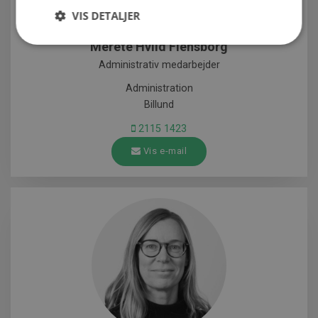
VIS DETALJER
Merete Hviid Flensborg
Administrativ medarbejder
Administration
Billund
2115 1423
Vis e-mail