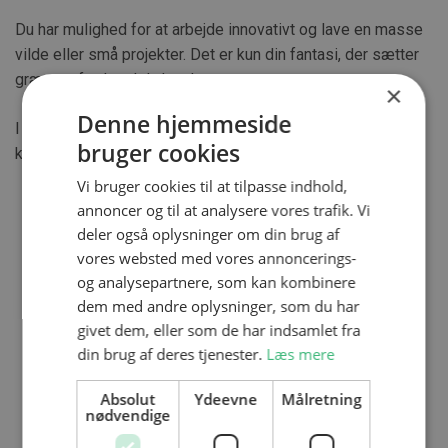
Du har mulighed for at arbejde innovativt og lave en masse
vilde eller små projekter. Det er kun din fantasi, der sætter
grænser for, hvad du kan lave.
×
Denne hjemmeside
I hverdagen arbejder vi både med personlige projekter og
bruger cookies
kundeopgaver.
Vi bruger cookies til at tilpasse indhold,
annoncer og til at analysere vores trafik. Vi
deler også oplysninger om din brug af
vores websted med vores annoncerings-
og analysepartnere, som kan kombinere
dem med andre oplysninger, som du har
givet dem, eller som de har indsamlet fra
din brug af deres tjenester.
Læs mere
Absolut
Ydeevne
Målretning
nødvendige