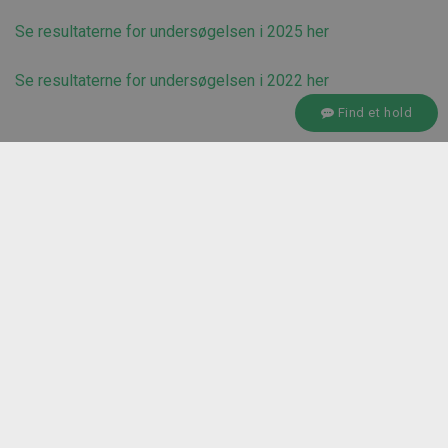
Se resultaterne for undersøgelsen i 2025 her
Se resultaterne for undersøgelsen i 2022 her
Find et hold
KONTAKT SEKRETARIATET
Boulevarden 19D
DK-7100 Vejle
Cvr.nr.: 39815559
Ean: 5798000561786
+45 75 72 17 00
info@fgutrekanten.dk