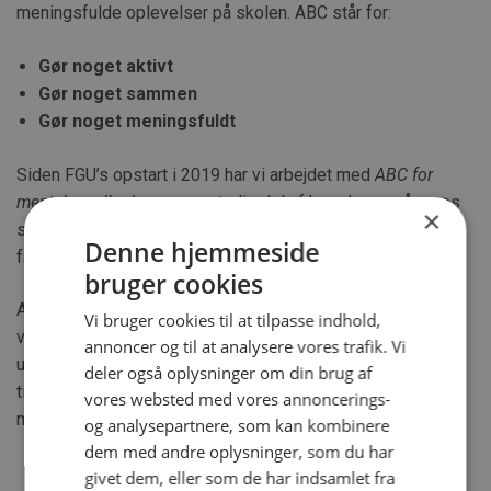
meningsfulde oplevelser på skolen. ABC står for:
Gør noget aktivt
Gør noget sammen
Gør noget meningsfuldt
Siden FGU’s opstart i 2019 har vi arbejdet med
ABC for
mental sundhed
som en naturlig del af hverdagen på vores
×
skoler. Målet er at styrke elevernes trivsel gennem
Denne hjemmeside
fællesskabende aktiviteter.
bruger cookies
Aktiviteterne indgår bl.a. i skolestarten og den gode
Vi bruger cookies til at tilpasse indhold,
velkomst til nye elever. Gennem et regionsprojekt har vi
annoncer og til at analysere vores trafik. Vi
udviklet materialer og aktiviteter, som klasserne kan bruge
deler også oplysninger om din brug af
til at arbejde med fællesskab, trivsel og forståelsen af
vores websted med vores annoncerings-
mental sundhed.
og analysepartnere, som kan kombinere
dem med andre oplysninger, som du har
givet dem, eller som de har indsamlet fra