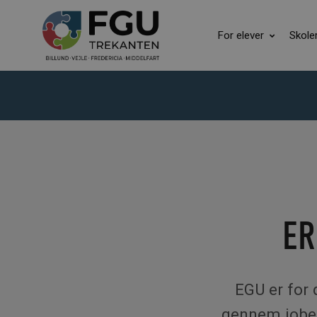
For elever
Skole
ER
EGU er for 
gennem jober