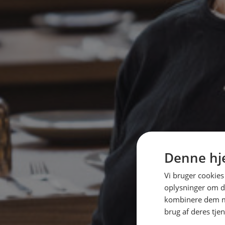
Denne hj
Vi bruger cookies 
oplysninger om d
kombinere dem me
brug af deres tje