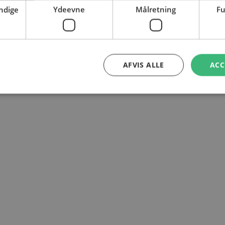
ndige
Ydeevne
Målretning
Fu
AFVIS ALLE
ACC