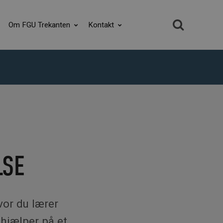
Om FGU Trekanten
Kontakt
LSE
vor du lærer
hjælper på et