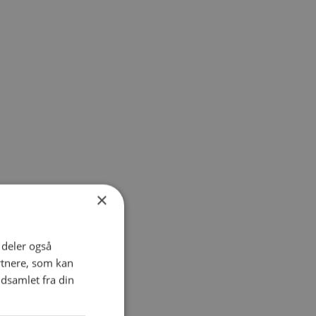
×
i deler også
rtnere, som kan
dsamlet fra din