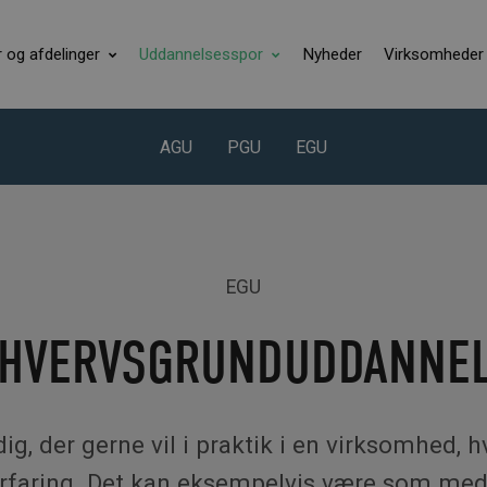
r og afdelinger
Uddannelsesspor
Nyheder
Virksomheder
AGU
PGU
EGU
EGU
HVERVSGRUNDUDDANNE
dig, der gerne vil i praktik i en virksomhed, h
faring. Det kan eksempelvis være som med