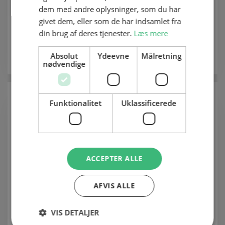
It-supporter (elev)
dem med andre oplysninger, som du har
givet dem, eller som de har indsamlet fra
IT
din brug af deres tjenester.
Læs mere
2489 1773
Absolut
Ydeevne
Målretning
Vis e-mail
nødvendige
Funktionalitet
Uklassificerede
ACCEPTER ALLE
AFVIS ALLE
Oliver Nielsen
VIS DETALJER
It-supporter (elev)