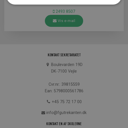
IT
2493 8507
Vis e-mail
KONTAKT SEKRETARIATET
Boulevarden 19D
DK-7100 Vejle
Cvr.nr.: 39815559
Ean: 5798000561786
+45 75 72 17 00
info@fgutrekanten.dk
KONTAKT EN AF SKOLERNE