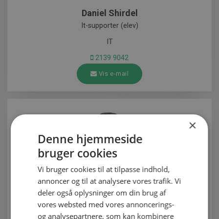
Daniel Shirdel
It-supporter (elev)
IT
2139 9042
Vis e-mail
×
Denne hjemmeside
bruger cookies
Vi bruger cookies til at tilpasse indhold,
annoncer og til at analysere vores trafik. Vi
deler også oplysninger om din brug af
vores websted med vores annoncerings-
Mathias Weirsø Christensen
og analysepartnere, som kan kombinere