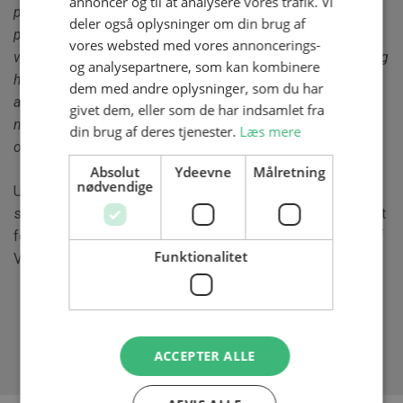
annoncer og til at analysere vores trafik. Vi
positivt til vores elever – både fagligt og socialt. De får
deler også oplysninger om din brug af
prøvet nye idrætsgrene, men især fællesskabet og glæden
vores websted med vores annoncerings-
ved at være aktive sammen har haft god indvirkning. Samtidig
og analysepartnere, som kan kombinere
håber vi, at tilbuddet kan give vores elever lyst til og mod på
dem med andre oplysninger, som du har
at deltage i idræts- og foreningsaktiviteter i deres fritid –
givet dem, eller som de har indsamlet fra
noget som en stor del af vores elever af forskellige grunde
din brug af deres tjenester.
Læs mere
ofte har afholdt sig fra.”
Absolut
Ydeevne
Målretning
nødvendige
Udover A-holdet bliver Omsorg og livsstil, Handel og
service, Salg og marketing
samt AGU X nu også en del af et
forløb med
Idræt i Dagtimerne
året ud.
Forløbet
er støttet af
Funktionalitet
Vejle Kommune og DGI.
ACCEPTER ALLE