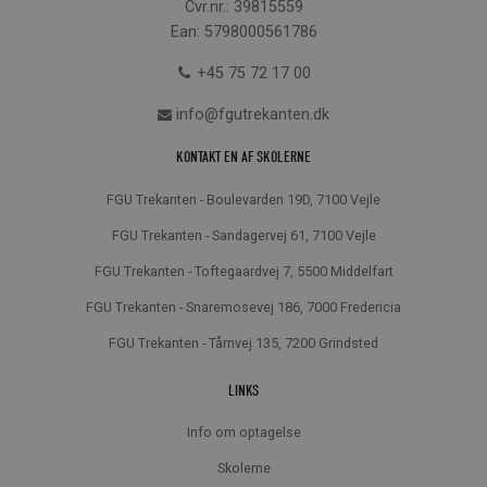
Cvr.nr.: 39815559
Ean: 5798000561786
+45 75 72 17 00
info@fgutrekanten.dk
KONTAKT EN AF SKOLERNE
FGU Trekanten - Boulevarden 19D, 7100 Vejle
FGU Trekanten - Sandagervej 61, 7100 Vejle
FGU Trekanten - Toftegaardvej 7, 5500 Middelfart
FGU Trekanten - Snaremosevej 186, 7000 Fredericia
FGU Trekanten - Tårnvej 135, 7200 Grindsted
LINKS
Info om optagelse
Skolerne