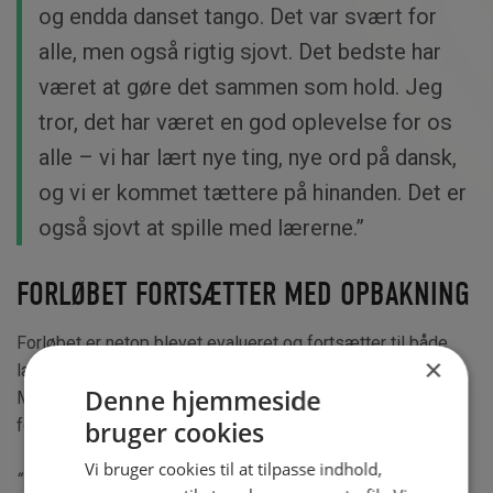
og endda danset tango. Det var svært for
alle, men også rigtig sjovt. Det bedste har
været at gøre det sammen som hold. Jeg
tror, det har været en god oplevelse for os
alle – vi har lært nye ting, nye ord på dansk,
og vi er kommet tættere på hinanden. Det er
også sjovt at spille med lærerne.”
FORLØBET FORTSÆTTER MED OPBAKNING
Forløbet er netop blevet evalueret og fortsætter til både
×
lærernes og elevernes store begejstring året ud. Mogens
Denne hjemmeside
Mark, der er pædagogisk leder på skolen på Boulevarden
fortæller:
bruger cookies
Vi bruger cookies til at tilpasse indhold,
“Vi oplever, at forløbene med Idræt i Dagtimerne bidrager