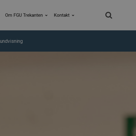
Om FGU Trekanten
Kontakt
undvisning