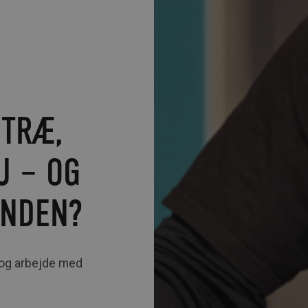
 TRÆ,
J – OG
UNDEN?
e og arbejde med