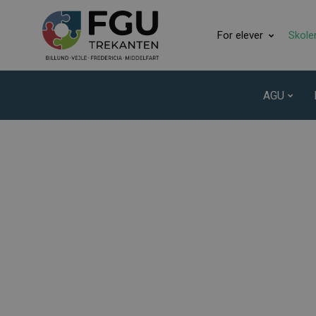
For elever
Skole
AGU