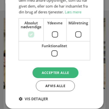
dem med andre oplysninger, som du har
givet dem, eller som de har indsamlet fra
din brug af deres tjenester.
Læs mere
Absolut
Ydeevne
Målretning
nødvendige
Funktionalitet
ACCEPTER ALLE
AFVIS ALLE
PRAKTISK FORLØB GJORDE MATHIAS
VIS DETALJER
MERE SIKKER PÅ TØMRERDRØMMEN