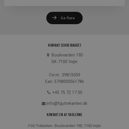
Se flere
KONTAKT SEKRETARIATET
Boulevarden 19D
DK-7100 Vejle
Cvr.nr.: 39815559
Ean: 5798000561786
+45 75 72 17 00
info@fgutrekanten.dk
KONTAKT EN AF SKOLERNE
FGU Trekanten - Boulevarden 19D, 7100 Vejle