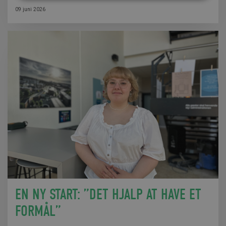
09 juni 2026
EN NY START: ”DET HJALP AT HAVE ET
FORMÅL”