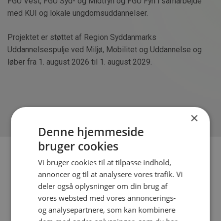
FGU Vest, FGU Syd- og Midtfyn og FGU Fyn i samarbejde
med KUI og lokale ungdomsuddannelser.
Projektet er støttet af Region Syddanmarks
Uddannelsespulje ved Miljø, Mobilitet og Uddannelse og
løber fra 1. august 2026 til 1. august 2029.
×
Denne hjemmeside
bruger cookies
ARTIKLEN ER SLUT
Vi bruger cookies til at tilpasse indhold,
annoncer og til at analysere vores trafik. Vi
Læs flere spændende artikler i vores nyhedsarkiv
deler også oplysninger om din brug af
vores websted med vores annoncerings-
og analysepartnere, som kan kombinere
Gå tilbage til arkivet