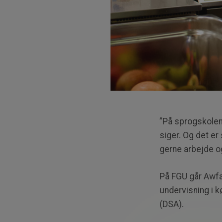
”På sprogskolen v
siger. Og det er 
gerne arbejde og
På FGU går Awfa
undervisning i 
(DSA).