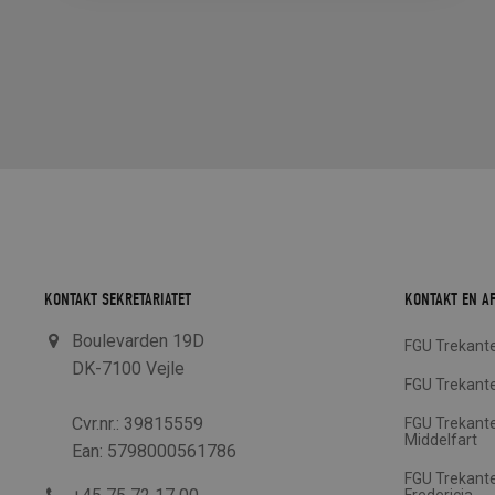
KONTAKT SEKRETARIATET
KONTAKT EN A
Boulevarden 19D
FGU Trekante
DK-7100 Vejle
FGU Trekante
Cvr.nr.: 39815559
FGU Trekante
Middelfart
Ean: 5798000561786
FGU Trekant