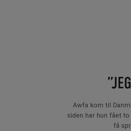
”JE
Awfa kom til Danmar
siden har hun fået to
få spr