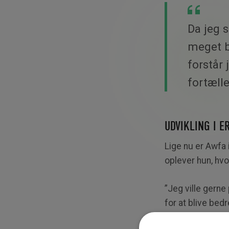
Da jeg s
meget b
forstår 
fortæll
UDVIKLING I 
Lige nu er Awfa 
oplever hun, hvo
”Jeg ville gerne
for at blive bedr
fortæller Awfa.