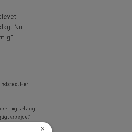
blevet
 dag. Nu
mig,"
rindsted. Her
rdre mig selv og
gtigt arbejde,”
×