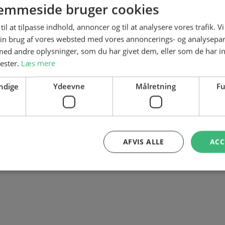
emmeside bruger cookies
n er Head of Canteen hos IFF. Hun er glad for at have Awfa
til at tilpasse indhold, annoncer og til at analysere vores trafik. V
 og kan mærke, at det gør en forskel.
in brug af vores websted med vores annoncerings- og analysepa
d andre oplysninger, som du har givet dem, eller som de har in
nester.
Læs mere
elt klart sket en udvikling. Da Awfa startede
ndige
Ydeevne
Målretning
Fu
vor hun skulle se hen. Nu føler hun sig mege
og vi føler, at hun er en del af os. Vi vil rig
hvor der er brug for det. Awfa er dygtig og e
AFVIS ALLE
ACC
spændende at have hende hos os,” fortæller 