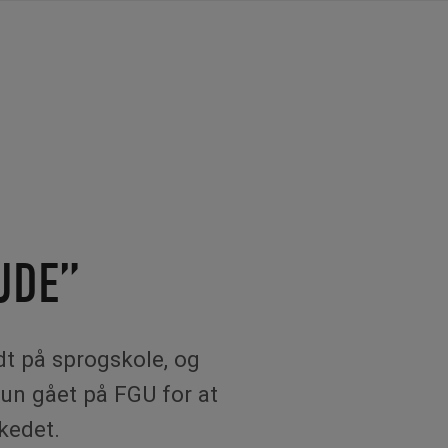
JDE”
dt på sprogskole, og
hun gået på FGU for at
rkedet.