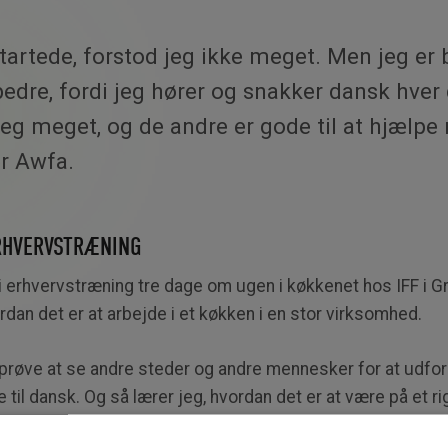
tartede, forstod jeg ikke meget. Men jeg er 
edre, fordi jeg hører og snakker dansk hver
jeg meget, og de andre er gode til at hjælpe 
er Awfa.
ERHVERVSTRÆNING
i erhvervstræning tre dage om ugen i køkkenet hos IFF i G
rdan det er at arbejde i et køkken i en stor virksomhed.
 prøve at se andre steder og andre mennesker for at udfo
e til dansk. Og så lærer jeg, hvordan det er at være på et ri