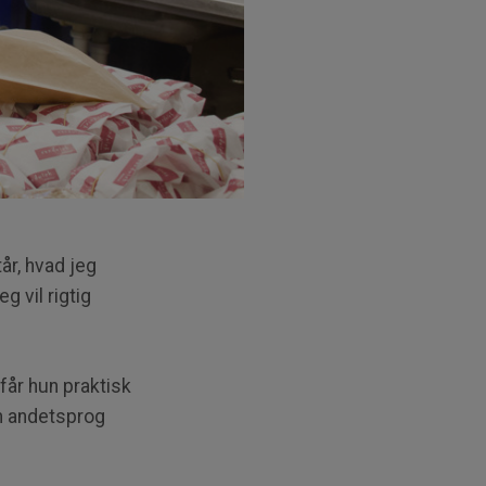
tår, hvad jeg
g vil rigtig
år hun praktisk
om andetsprog