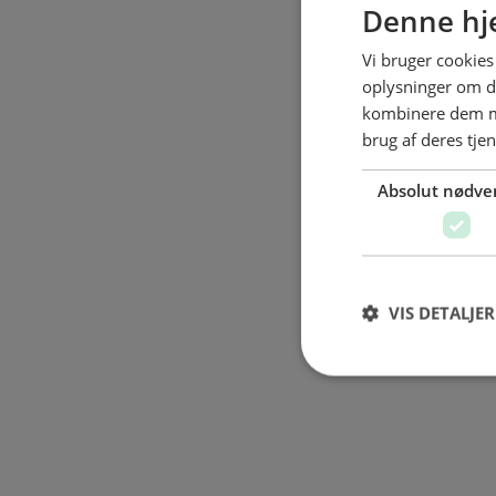
Denne hj
Inge Christianse
Vi bruger cookies 
erhvervstræning
oplysninger om d
kombinere dem me
brug af deres tje
Der er h
Absolut nødve
ikke, h
hjemme, 
hjælpe, 
VIS DETALJER
det er 