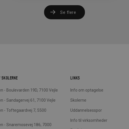
Se flere
F SKOLERNE
LINKS
n - Boulevarden 19D, 7100 Vejle
Info om optagelse
n - Sandagervej 61, 7100 Vejle
Skolerne
n - Toftegaardvej 7, 5500
Uddannelsesspor
Info til virksomheder
en - Snaremosevej 186, 7000