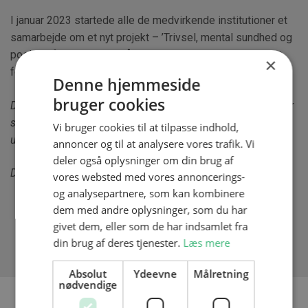
I januar 2023 startede alle de medvirkende institutioner et
samarbejde om et nyt projekt – ’Trivsel, mental sundhed og
positive fællesskaber på FGU’ – der skal være med til at
×
forankre resultaterne fra dette projekt.
Denne hjemmeside
bruger cookies
Du finder en visuel præsentation af de udviklede modeller for
samarbejde med erhvervslivet
her
, samarbejde med
Vi bruger cookies til at tilpasse indhold,
ungdomsinstitutioner
her
og for skolemiljø og kultur
her.
annoncer og til at analysere vores trafik. Vi
deler også oplysninger om din brug af
Du kan læse mere om ’Succesfulde overgange’ i artiklen
her.
vores websted med vores annoncerings-
og analysepartnere, som kan kombinere
dem med andre oplysninger, som du har
givet dem, eller som de har indsamlet fra
din brug af deres tjenester.
Læs mere
Absolut
Ydeevne
Målretning
nødvendige