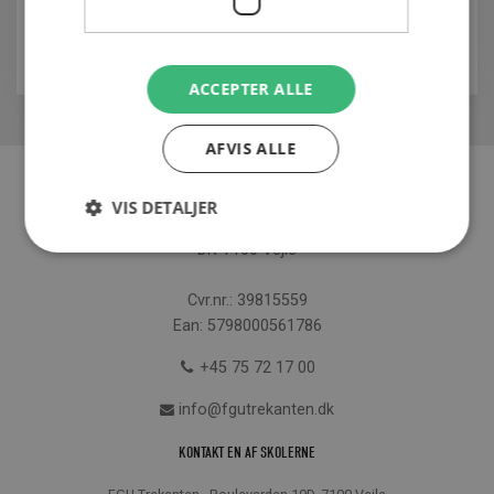
2363 8739
Vis e-mail
ACCEPTER ALLE
AFVIS ALLE
KONTAKT SEKRETARIATET
VIS DETALJER
Boulevarden 19D
DK-7100 Vejle
Cvr.nr.: 39815559
Ean: 5798000561786
+45 75 72 17 00
info@fgutrekanten.dk
KONTAKT EN AF SKOLERNE