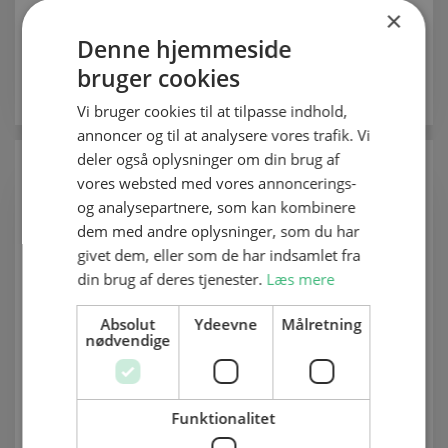
×
Udviklingsafdeling
Denne hjemmeside
5150 5696
bruger cookies
Vis e-mail
Vi bruger cookies til at tilpasse indhold,
annoncer og til at analysere vores trafik. Vi
deler også oplysninger om din brug af
vores websted med vores annoncerings-
og analysepartnere, som kan kombinere
dem med andre oplysninger, som du har
givet dem, eller som de har indsamlet fra
din brug af deres tjenester.
Læs mere
Absolut
Ydeevne
Målretning
nødvendige
Johan Linde
Udviklingskonsulent
Funktionalitet
Udviklingsafdeling