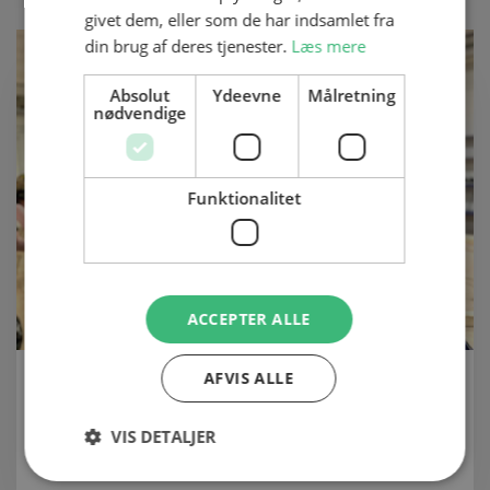
givet dem, eller som de har indsamlet fra
din brug af deres tjenester.
Læs mere
Absolut
Ydeevne
Målretning
nødvendige
Funktionalitet
ACCEPTER ALLE
PRAKTISK FORLØB GJORDE MATHIAS
AFVIS ALLE
MERE SIKKER PÅ TØMRERDRØMMEN
VIS DETALJER
09 juni 2026