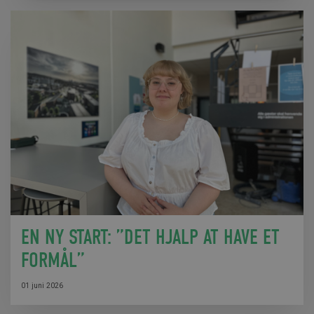
EN NY START: ”DET HJALP AT HAVE ET
FORMÅL”
01 juni 2026