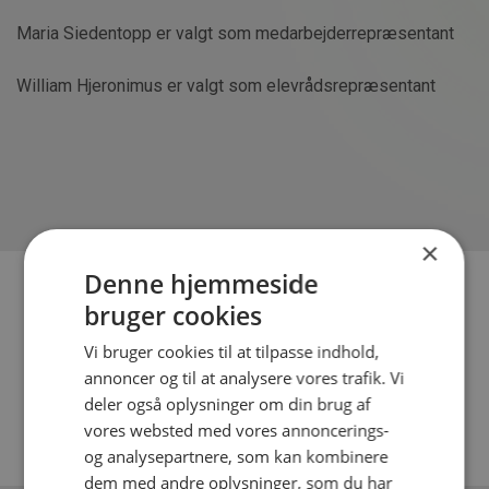
Maria Siedentopp er valgt som medarbejderrepræsentant
William Hjeronimus er valgt som elevrådsrepræsentant
×
Denne hjemmeside
ARTIKLEN ER SLUT
bruger cookies
Vi bruger cookies til at tilpasse indhold,
Læs flere spændende artikler i vores nyhedsarkiv
annoncer og til at analysere vores trafik. Vi
deler også oplysninger om din brug af
Gå tilbage til arkivet
vores websted med vores annoncerings-
og analysepartnere, som kan kombinere
dem med andre oplysninger, som du har