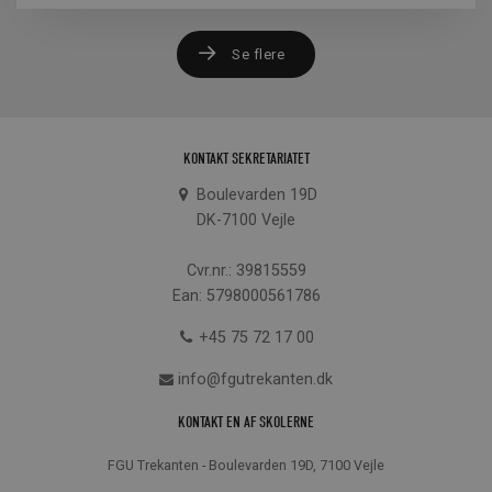
Se flere
KONTAKT SEKRETARIATET
Boulevarden 19D
DK-7100 Vejle
Cvr.nr.: 39815559
Ean: 5798000561786
+45 75 72 17 00
info@fgutrekanten.dk
KONTAKT EN AF SKOLERNE
FGU Trekanten - Boulevarden 19D, 7100 Vejle