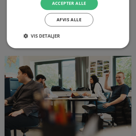
ACCEPTER ALLE
BOULEVARDEN (VEJLE)
AFVIS ALLE
TELEFON: 7572 1700
VIS DETALJER