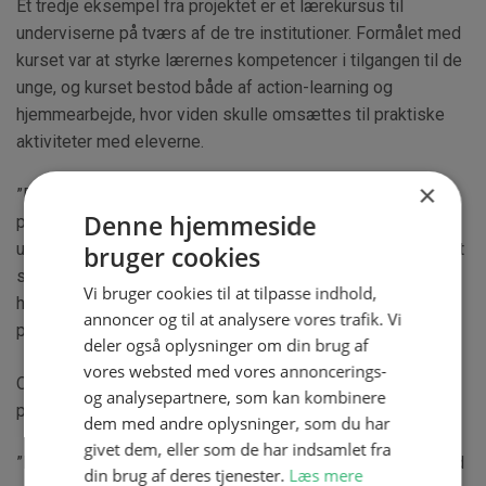
Et tredje eksempel fra projektet er et lærekursus til
underviserne på tværs af de tre institutioner. Formålet med
kurset var at styrke lærernes kompetencer i tilgangen til de
unge, og kurset bestod både af action-learning og
hjemmearbejde, hvor viden skulle omsættes til praktiske
aktiviteter med eleverne.
×
”Det har især været positivt at møde andre medarbejdere
Denne hjemmeside
på tværs af institutionerne, der står med de samme
udfordringer til dagligt. Der har været noget håndgribeligt at
bruger cookies
samarbejde om, og det har kunne omsættes direkte til
Vi bruger cookies til at tilpasse indhold,
hverdagen,” fortæller Tanya Buchreitz Løwenstein, der er
annoncer og til at analysere vores trafik. Vi
projektleder ved FGU Kolding & Vejen.
deler også oplysninger om din brug af
vores websted med vores annoncerings-
Og samarbejde er nøgleordet, når projektlederne evaluerer
og analysepartnere, som kan kombinere
på projektet.
dem med andre oplysninger, som du har
givet dem, eller som de har indsamlet fra
”Det er svært at måle på effekten nu, men vi kan i hvert fald
din brug af deres tjenester.
Læs mere