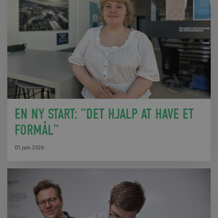
EN NY START: ”DET HJALP AT HAVE ET
FORMÅL”
01 juni 2026