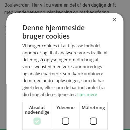
Boulevarden. Her vil du være en del af den daglige drift
med kundebetjening, planlægning og markedsføring.
×
Denne hjemmeside
Service & sport er for dig, der gerne vil kombinere
interesse for sport og oplevelser med salg og service.
bruger cookies
Vi bruger cookies til at tilpasse indhold,
annoncer og til at analysere vores trafik. Vi
deler også oplysninger om din brug af
vores websted med vores annoncerings-
og analysepartnere, som kan kombinere
dem med andre oplysninger, som du har
givet dem, eller som de har indsamlet fra
din brug af deres tjenester.
Læs mere
Absolut
Ydeevne
Målretning
nødvendige